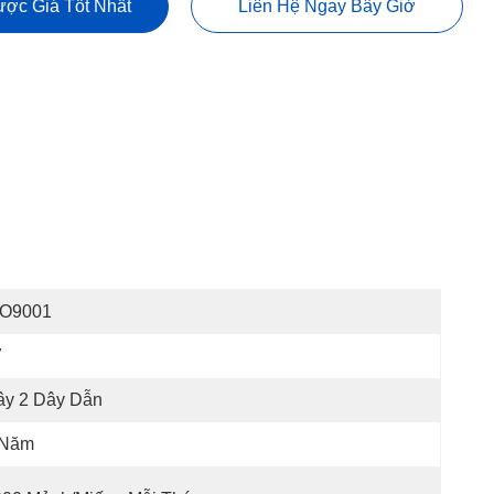
ợc Giá Tốt Nhất
Liên Hệ Ngay Bây Giờ
SO9001
7
ây 2 Dây Dẫn
 Năm