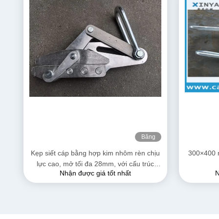
Băng
hình
Kẹp siết cáp bằng hợp kim nhôm rèn chịu
300×400 
lực cao, mở tối đa 28mm, với cấu trúc
Nhận được giá tốt nhất
N
chống ăn mòn cho dây dẫn AAAC