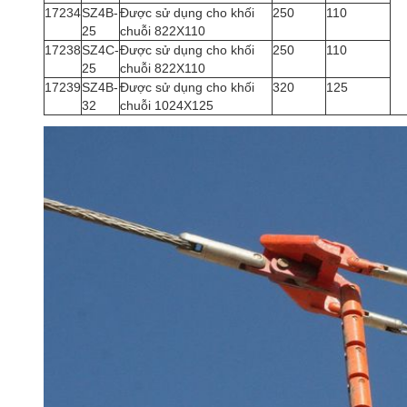
17234
SZ4B-
Được sử dụng cho khối
250
110
25
chuỗi 822X110
17238
SZ4C-
Được sử dụng cho khối
250
110
25
chuỗi 822X110
17239
SZ4B-
Được sử dụng cho khối
320
125
32
chuỗi 1024X125