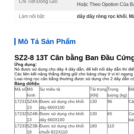
Chi Tiết Đóng Gói:
Hoặc Theo Opotion Của B
Làm nổi bật:
dây dây ròng rọc khối
, 
Má
Mô Tả Sản Phẩm
SZ2-8 13T Cân bằng Ban Đầu Cứng
Ứng dụng:
Nó được sử dụng cho dây 4 dây dẫn, để kết nối dây dẫn thí đi
Các liên kết nặng thẳng đứng giữ cho bảng chạy ở vị trí ngang 
Loại ròng rọc cân bằng thường được sử dụng cho 2 dây dẫn c
Bảng dữliệu
Mã số
Mô
Sự miêu tả
Tải trọng
Trọng
Đi
hình
(KN)
lượng (kg)
17231
SZ4A-
Được sử dụng cho khối
130
96
Câ
13
dây 660X100
17232
SZ4B-
Được sử dụng cho khối
130
65
Co
13
dây 660X100
bá
17233
SZ3B-
Được sử dụng cho khối
180
110
18
chuỗi 822X110