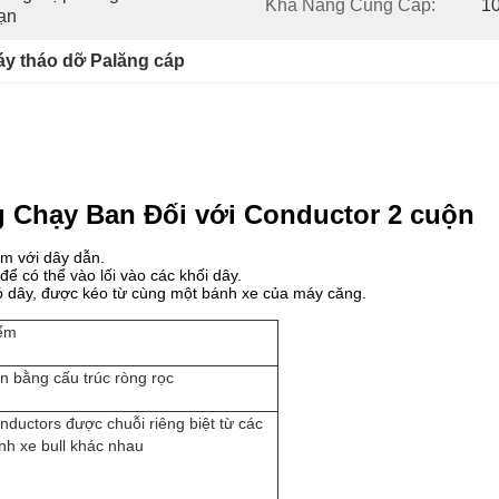
Khả Năng Cung Cấp:
1
ạn
y tháo dỡ Palăng cáp
 Chạy Ban Đối với Conductor 2 cuộn
ểm với dây dẫn.
để có thể vào lối vào các khối dây.
ó dây, được kéo từ cùng một bánh xe của máy căng.
ểm
n bằng cấu trúc ròng rọc
nductors được chuỗi riêng biệt từ các
nh xe bull khác nhau