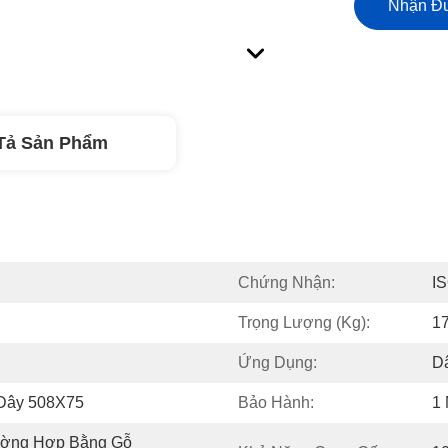
Nhận Đư
Tả Sản Phẩm
Chứng Nhận:
I
Trọng Lượng (kg):
1
Ứng Dụng:
D
Dây 508X75
Bảo Hành:
1
ường Hợp Bằng Gỗ 