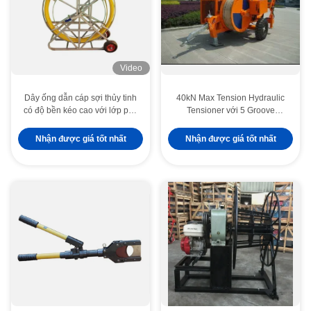
Video
Dây ống dẫn cáp sợi thủy tinh
40kN Max Tension Hydraulic
có độ bền kéo cao với lớp phủ
Tensioner với 5 Groove
bảo vệ mịn để kéo cáp linh
Bullwheel cho thiết bị dây dẫn
hoạt trong cong
Nhận được giá tốt nhất
Nhận được giá tốt nhất