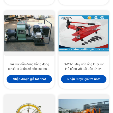
Tời trục dẫn động bằng động
SWG-1 Máy uốn ống thủy lực
cơ xăng 3 tấn để kéo cáp hạng
thủ công với dải uốn từ 1/4"
nặng
đến 1" cho xử lý thanh cái và
lắp đặt điện
Nhận được giá tốt nhất
Nhận được giá tốt nhất