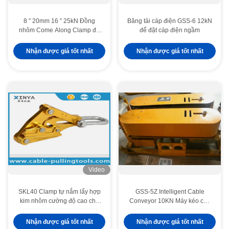
8 ′′ 20mm 16 ′′ 25kN Đồng
Băng tải cáp điện GSS-6 12kN
nhôm Come Along Clamp để
để đặt cáp điện ngầm
lắp đặt dây điện OPGW
Nhận được giá tốt nhất
Nhận được giá tốt nhất
Video
SKL40 Clamp tự nắm lấy hợp
GSS-5Z Intelligent Cable
kim nhôm cường độ cao cho
Conveyor 10KN Máy kéo cáp
300-400 mm2 ACSR Zebra
điện với điều khiển từ xa và
Conductor với tải trọng 40 KN
đường cao su bền
Nhận được giá tốt nhất
Nhận được giá tốt nhất