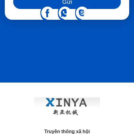
Gửi
hợp thủ công. 4. Hoạt động an toàn hơn Giám sát camera và
điều khiển tập trung giúp các nhà khai thác quan sát tình trạng
hoạt động của mỗi thiết bị trong quá trình lắp đặt cáp. 5Ứng
dụng cho các dự án điện phức tạp Hệ thống này phù hợp với
việc đặt cáp điện đường dài, lắp đặt cáp ngầm, xây dựng cáp
đường hầm và các dự án điện tiện ích. Thiết bị chính được sử
dụng Thiết bị Chức năng Máy vận chuyển cáp thông minh Đẩy
và hỗ trợ dây cáp trong khi đặt Nền tảng đặt thông minh Hỗ trợ
hoạt động đặt cáp và điều khiển Hệ thống điều khiển áp suất
bên Kiểm soát áp suất cáp tại các điểm uốn cong Hệ thống
điều khiển kéo Máy theo dõi và điều khiển lực kéo Cây trống
điện Hỗ trợ tháo trống cáp Máy ảnh Cung cấp giám sát trực
quan Nền tảng điều khiển trung tâm Điều phối toàn bộ hệ
thống Truyền thông RS485 Kết nối tất cả các thiết bị để truyền
dữ liệu và điều khiển Ứng dụng Hệ thống đặt cáp thông minh
này phù hợp với: Lắp đặt cáp điện Đặt cáp ngầm Xây dựng
cáp tiện ích Lắp đặt cáp đường hầm Kéo cáp đường dài Dự án
cáp trạm phụ Dự án phân phối và truyền điện Tại sao nên
chọn hệ thống đặt cáp thông minh? So với các phương pháp
đặt cáp truyền thống, hệ thống thông minh cung cấp sự phối
Truyền thông xã hội