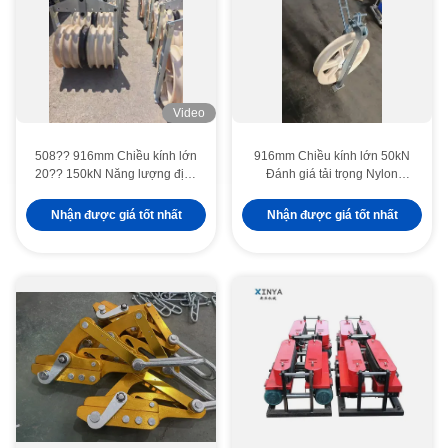
Video
508?? 916mm Chiều kính lớn
916mm Chiều kính lớn 50kN
20?? 150kN Năng lượng định
Đánh giá tải trọng Nylon
số 7 sợi MC Các khối dây
Sheave Helicopter Stringing
nylon để kéo cáp đường
Block để lắp đặt đường truyền
Nhận được giá tốt nhất
Nhận được giá tốt nhất
truyền