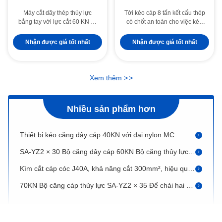
Máy cắt dây thép thủy lực
Tời kéo cáp 8 tấn kết cấu thép
bằng tay với lực cắt 60 KN và
có chốt an toàn cho việc kéo
công suất 40 mm - Công cụ cắt
hạng nặng
cáp hợp kim nhôm hạng nặng
Cáp điện ống chỉ cho Winding
Nhận được giá tốt nhất
Nhận được giá tốt nhất
hợp kim nhôm cực gin hình ống
Lực cắt 60-120 KN thủy lực cáp Cutter ở hiệu suất cao
Xem thêm
>
>
Chống xoắn dây Dây sáu cạnh 12 sợi 18 sợi với tải phá vỡ mạnh
Bộ căng dây cáp thủy lực 30KN Thiết bị dây truyền dây truyền tải trên không
Nhiều sản phẩm hơn
Thiết bị kéo căng dây cáp 40KN với đai nylon MC
SA-YZ2 × 30 Bộ căng dây cáp 60KN Bộ căng thủy lực Hai ống dẫn cuộn
Kìm cắt cáp cóc J40A, khả năng cắt 300mm², hiệu quả cao, nhẹ, bằng thép cho cáp đồng & nhôm
70KN Bộ căng cáp thủy lực SA-YZ2 × 35 Để chải hai cuộn dây tại một thời điểm
Thiết bị căng dây cáp thủy lực 2x40KN cho dây dẫn trên không
Loại tời Máy nén áp lực phanh không dùng áp dụng chậm