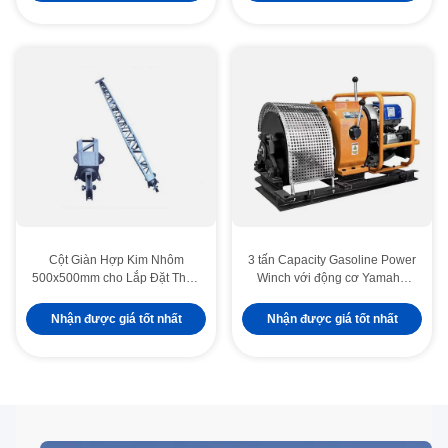
Cột Giàn Hợp Kim Nhôm
3 tấn Capacity Gasoline Power
500x500mm cho Lắp Đặt Tháp
Winch với động cơ Yamaha
Độ Ổn Định Cao trong Xây
MX175 và khung thép di động
Dựng Điện
để kéo cáp
Nhận được giá tốt nhất
Nhận được giá tốt nhất