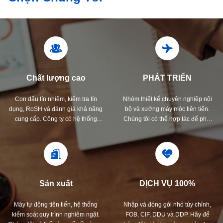
Chất lượng cao
PHÁT TRIỂN
Con dấu tín nhiệm, kiểm tra tín
Nhóm thiết kế chuyên nghiệp nội
dụng, RoSH và đánh giá khả năng
bộ và xưởng máy móc tiên tiến.
cung cấp. Công ty có hệ thống
Chúng tôi có thể hợp tác để phát
kiểm soát chất lượng nghiêm ngặt
triển các sản phẩm mà bạn cần.
và phòng thí nghiệm thử nghiệm
chuyên nghiệp.
Sản xuất
DỊCH VỤ 100%
Máy tự động tiên tiến, hệ thống
Nhập và đóng gói nhỏ tùy chỉnh,
kiểm soát quy trình nghiêm ngặt.
FOB, CIF, DDU và DDP. Hãy để