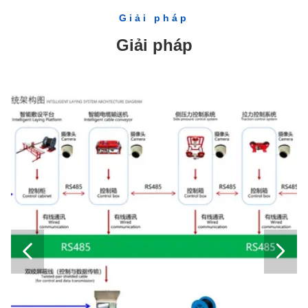
Bộ căng cáp cáp thủy lực 0.75 tấn cho truyền tải đường dây trên không
Giải pháp
Dụng cụ an toàn JKT-300 Máy leo cột bê tông cho cột bê tông 8m được làm bằng thép liền mạch
Giải pháp
40kN Max Tension Hydraulic Tensioner với 5 Groove Bullwheel cho thiết bị dây dẫn
Xây dựng A - hình tháp Lắp Tools / ống Derrick Crane treo cực gin hình ống
Công nhân xây dựng công cụ cầm đơn mở cuối cờ lê liệu hợp kim thép
Thép hợp kim thép carbon đúp offset nhẫn Cờ lê Wrench để thắt chặt các bu-lông
Tightenning Ratcheting Socket Wrench Tool / Scaffold Ratchet Wrench
hợp kim alu nội Gin treo lưới cực cho chất lượng tháp cương cứng bảo hiểm
Cáp Drum STAND / Cable Reel Đứng Thả dây thép Rope
Cáp điện ống chỉ cho Winding
hợp kim nhôm cực gin hình ống


Lực cắt 60-120 KN thủy lực cáp Cutter ở hiệu suất cao
Chống xoắn dây Dây sáu cạnh 12 sợi 18 sợi với tải phá vỡ mạnh