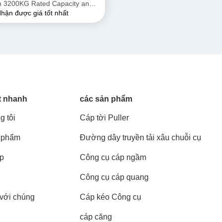
th 3200KG Rated Capacity and
hận được giá tốt nhất
e Diameter for Heavy Lifting
t nhanh
các sản phẩm
g tôi
Cáp tời Puller
 phẩm
Đường dây truyền tải xâu chuỗi cụ
áp
Công cụ cáp ngầm
Công cụ cáp quang
 với chúng
Cáp kéo Công cụ
cáp căng