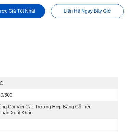
ợc Giá Tốt Nhất
Liên Hệ Ngay Bây Giờ
SO
80/600
ng Gói Với Các Trường Hợp Bằng Gỗ Tiêu 
huẩn Xuất Khẩu