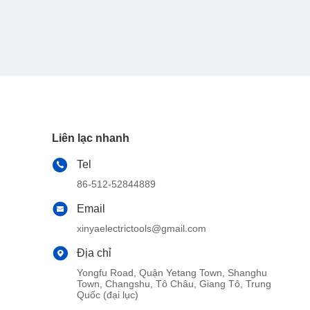
Liên lạc nhanh
Tel
86-512-52844889
Email
xinyaelectrictools@gmail.com
Địa chỉ
Yongfu Road, Quận Yetang Town, Shanghu
Town, Changshu, Tô Châu, Giang Tô, Trung
Quốc (đại lục)