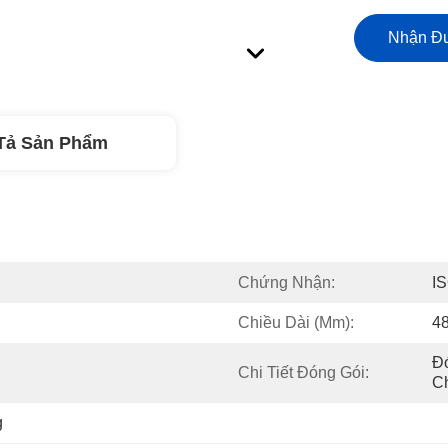
Nhận Đư
Tả Sản Phẩm
Chứng Nhận:
I
Chiều Dài (mm):
4
Đó
Chi Tiết Đóng Gói:
C
g