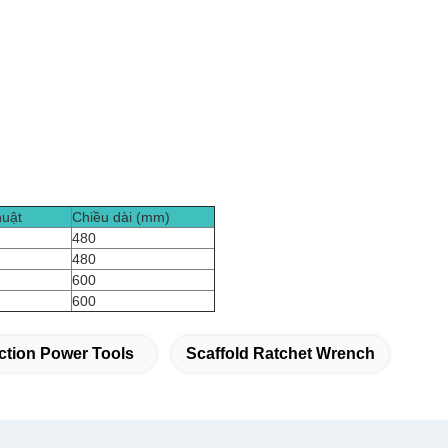
huật
Chiều dài (mm)
480
480
600
600
ction Power Tools
Scaffold Ratchet Wrench