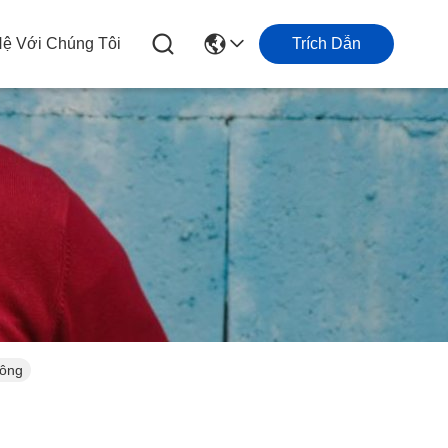
Hệ Với Chúng Tôi
Trích Dẫn
lông