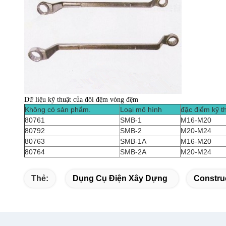
Dữ liệu kỹ thuật
của đôi đệm vòng đệm
Không có sản phẩm.
Loại mô hình
đặc điểm kỹ t
80761
SMB-1
M16-M20
80792
SMB-2
M20-M24
80763
SMB-1A
M16-M20
80764
SMB-2A
M20-M24
Thẻ:
Dụng Cụ Điện Xây Dựng
Constru