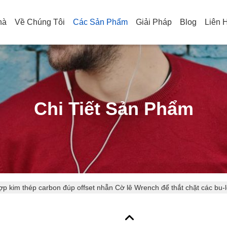
hà
Về Chúng Tôi
Các Sản Phẩm
Giải Pháp
Blog
Liên 
Chi Tiết Sản Phẩm
p kim thép carbon đúp offset nhẫn Cờ lê Wrench để thắt chặt các bu-