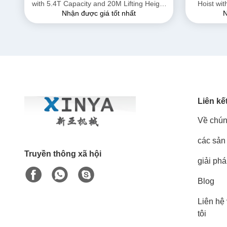
with 5.4T Capacity and 20M Lifting Height
Hoist wi
Nhận được giá tốt nhất
N
for Wire Rope Pulling
16mm Rop
Liên kế
Về chún
các sản
Truyền thông xã hội
giải ph
Blog
Liên hệ
tôi