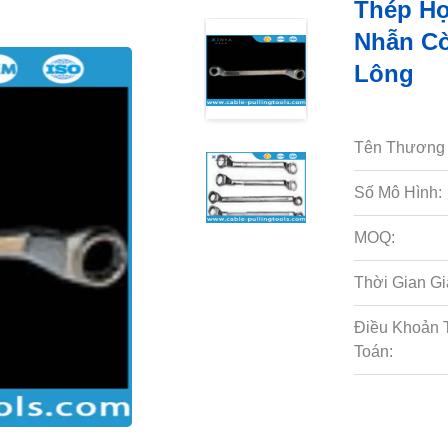
Thép Hợ
Nhẫn Cờ
Lông
Tên Thương 
Số Mô Hình:
MOQ:
Thời Gian Gi
Điều Khoản 
Toán: