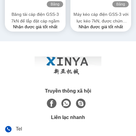
Băng
Băng
hình
hình
Băng tải cáp điện GSS-3
Máy kéo cáp điện GSS-3 với
7kN để lắp đặt cáp ngầm
lực kéo 7kN, được chứng
Nhận được giá tốt nhất
Nhận được giá tốt nhất
nhận CE & thiết kế nhỏ gọn
cho lắp đặt cáp điện ngầm
Truyền thông xã hội
Liên lạc nhanh
Tel