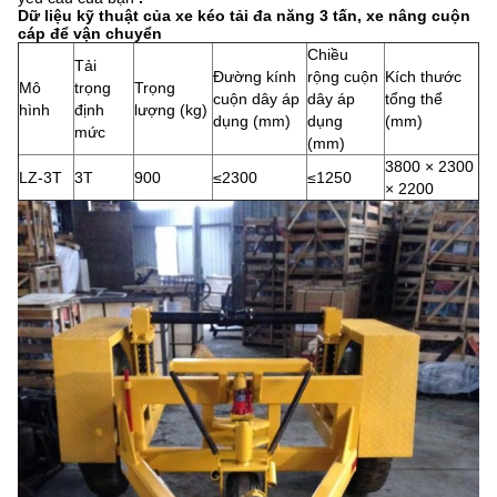
Dữ liệu kỹ thuật của xe kéo tải đa năng 3 tấn, xe nâng cuộn
cáp để vận chuyển
Chiều
Tải
Đường kính
rộng cuộn
Kích thước
Mô
trọng
Trọng
cuộn dây áp
dây áp
tổng thể
hình
định
lượng (kg)
dụng (mm)
dụng
(mm)
mức
(mm)
3800 × 2300
LZ-3T
3T
900
≤2300
≤1250
× 2200