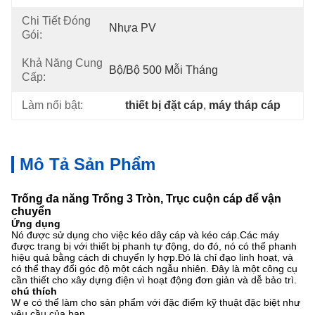
Chi Tiết Đóng
Nhựa PV
Gói:
Khả Năng Cung
Bộ/bộ 500 Mỗi Tháng
Cấp:
Làm nổi bật:
thiết bị đặt cáp
, 
máy tháp cáp
Mô Tả Sản Phẩm
Trống đa năng Trống 3 Tròn, Trục cuộn cáp để vận
chuyển
Ứng dụng
Nó
được sử dụng cho việc kéo dây cáp và kéo cáp.Các máy
được trang bị với thiết bị phanh tự động, do đó, nó có thể phanh
hiệu quả bằng cách di chuyển ly hợp.Đó là chỉ đạo linh hoạt, và
có thể thay đổi góc độ một cách ngẫu nhiên.
Đây là một công cụ
cần thiết cho xây dựng điện vì hoạt động đơn giản và dễ bảo trì.
chú thích
W
e có thể làm cho sản phẩm với đặc điểm kỹ thuật đặc biệt như
yêu cầu của bạn
.